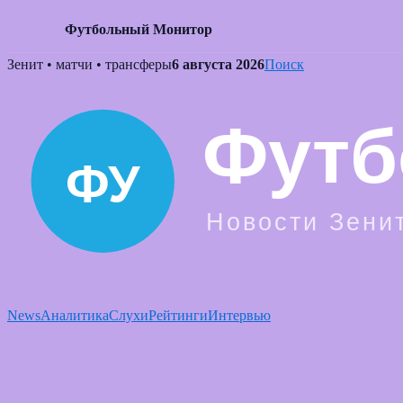
Футбольный Монитор
Skip
Зенит • матчи • трансферы
6 августа 2026
Поиск
to
content
News
Аналитика
Слухи
Рейтинги
Интервью