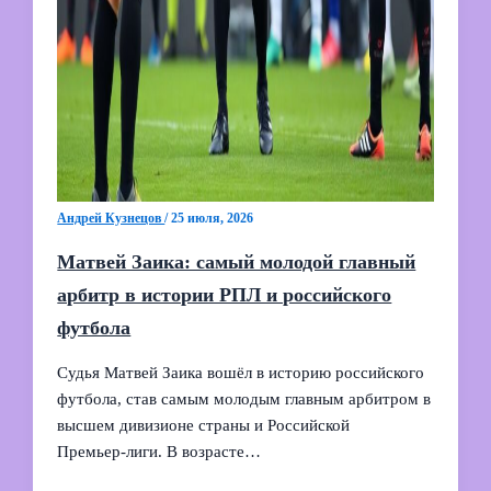
Андрей Кузнецов
/
25 июля, 2026
Матвей Заика: самый молодой главный
арбитр в истории РПЛ и российского
футбола
Судья Матвей Заика вошёл в историю российского
футбола, став самым молодым главным арбитром в
высшем дивизионе страны и Российской
Премьер‑лиги. В возрасте…