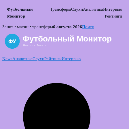
Футбольный
Трансферы
Слухи
Аналитика
Интервью
Монитор
Рейтинги
Skip
Зенит • матчи • трансферы
6 августа 2026
Поиск
to
content
News
Аналитика
Слухи
Рейтинги
Интервью