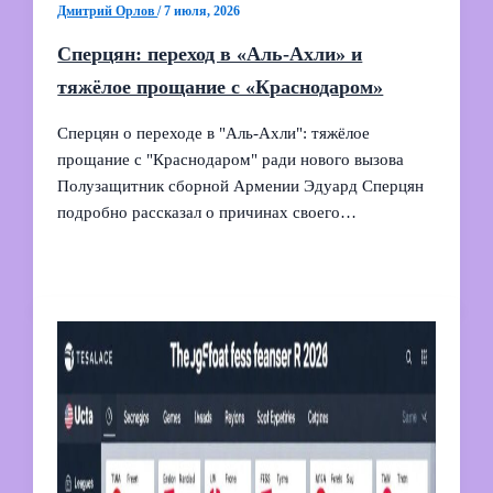
Дмитрий Орлов
/
7 июля, 2026
Сперцян: переход в «Аль-Ахли» и
тяжёлое прощание с «Краснодаром»
Сперцян о переходе в "Аль‑Ахли": тяжёлое
прощание с "Краснодаром" ради нового вызова
Полузащитник сборной Армении Эдуард Сперцян
подробно рассказал о причинах своего…