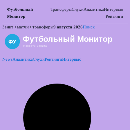
Футбольный
Трансферы
Слухи
Аналитика
Интервью
Монитор
Рейтинги
Skip
Зенит • матчи • трансферы
9 августа 2026
Поиск
to
content
News
Аналитика
Слухи
Рейтинги
Интервью