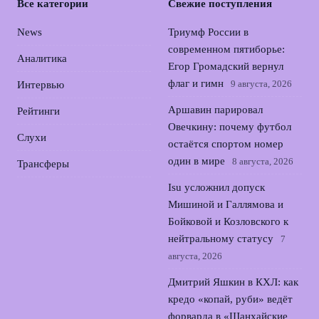
Все категории
Свежие поступления
News
Триумф России в
современном пятиборье:
Аналитика
Егор Громадский вернул
флаг и гимн
9 августа, 2026
Интервью
Аршавин парировал
Рейтинги
Овечкину: почему футбол
Слухи
остаётся спортом номер
один в мире
8 августа, 2026
Трансферы
Isu усложнил допуск
Мишиной и Галлямова и
Бойковой и Козловского к
нейтральному статусу
7
августа, 2026
Дмитрий Яшкин в КХЛ: как
кредо «копай, руби» ведёт
форварда в «Шанхайские