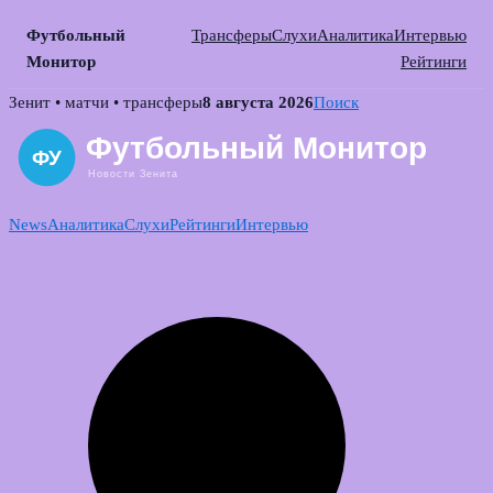
Футбольный
Трансферы
Слухи
Аналитика
Интервью
Монитор
Рейтинги
Skip
Зенит • матчи • трансферы
8 августа 2026
Поиск
to
content
News
Аналитика
Слухи
Рейтинги
Интервью