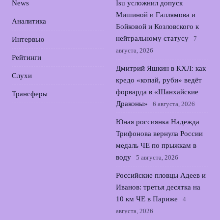
News
Isu усложнил допуск
Мишиной и Галлямова и
Аналитика
Бойковой и Козловского к
нейтральному статусу
7
Интервью
августа, 2026
Рейтинги
Дмитрий Яшкин в КХЛ: как
Слухи
кредо «копай, руби» ведёт
форварда в «Шанхайские
Трансферы
Драконы»
6 августа, 2026
Юная россиянка Надежда
Трифонова вернула России
медаль ЧЕ по прыжкам в
воду
5 августа, 2026
Российские пловцы Адеев и
Иванов: третья десятка на
10 км ЧЕ в Париже
4
августа, 2026