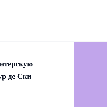
интерскую
ур де Ски