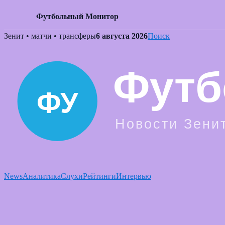
Футбольный Монитор
Skip
Зенит • матчи • трансферы
6 августа 2026
Поиск
to
content
News
Аналитика
Слухи
Рейтинги
Интервью