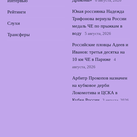
Драконы»
6 августа, 2026
Интервью
Юная россиянка Надежда
Рейтинги
Трифонова вернула России
Слухи
медаль ЧЕ по прыжкам в
воду
5 августа, 2026
Трансферы
Российские пловцы Адеев и
Иванов: третья десятка на
10 км ЧЕ в Париже
4
августа, 2026
Арбитр Прокопов назначен
на кубковое дерби
Локомотива и ЦСКА в
Кубке России
3 августа, 2026
Мария Жовнер выиграла
золото чемпионата Европы
по академической гребле
2
августа, 2026