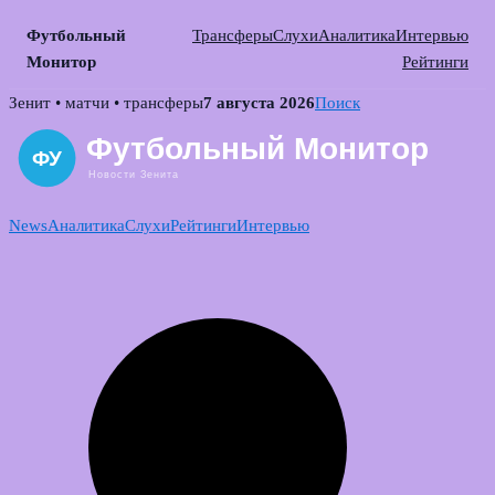
Футбольный
Трансферы
Слухи
Аналитика
Интервью
Монитор
Рейтинги
Skip
Зенит • матчи • трансферы
7 августа 2026
Поиск
to
content
News
Аналитика
Слухи
Рейтинги
Интервью