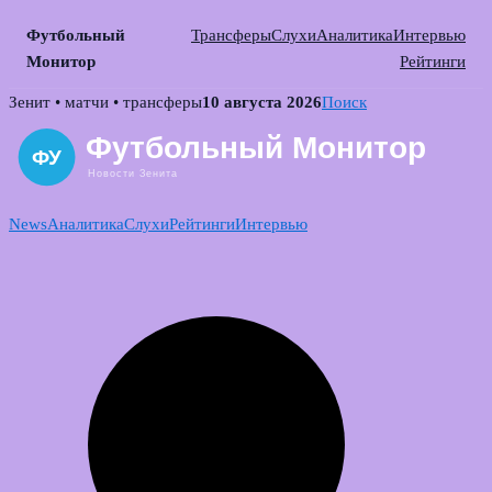
Футбольный
Трансферы
Слухи
Аналитика
Интервью
Монитор
Рейтинги
Skip
Зенит • матчи • трансферы
10 августа 2026
Поиск
to
content
News
Аналитика
Слухи
Рейтинги
Интервью