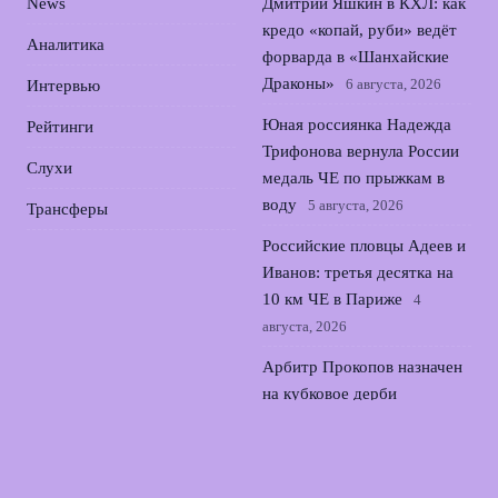
News
Дмитрий Яшкин в КХЛ: как
кредо «копай, руби» ведёт
Аналитика
форварда в «Шанхайские
Драконы»
6 августа, 2026
Интервью
Юная россиянка Надежда
Рейтинги
Трифонова вернула России
Слухи
медаль ЧЕ по прыжкам в
воду
5 августа, 2026
Трансферы
Российские пловцы Адеев и
Иванов: третья десятка на
10 км ЧЕ в Париже
4
августа, 2026
Арбитр Прокопов назначен
на кубковое дерби
Локомотива и ЦСКА в
Кубке России
3 августа, 2026
Мария Жовнер выиграла