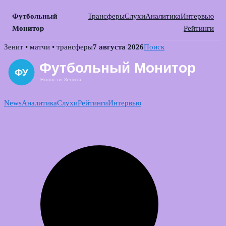
Футбольный
Трансферы
Слухи
Аналитика
Интервью
Монитор
Рейтинги
Skip
Зенит • матчи • трансферы
7 августа 2026
Поиск
to
content
News
Аналитика
Слухи
Рейтинги
Интервью