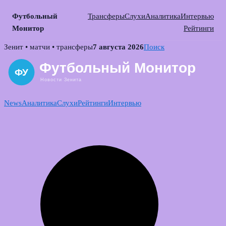
Футбольный
Трансферы
Слухи
Аналитика
Интервью
Монитор
Рейтинги
Skip
Зенит • матчи • трансферы
7 августа 2026
Поиск
to
content
News
Аналитика
Слухи
Рейтинги
Интервью