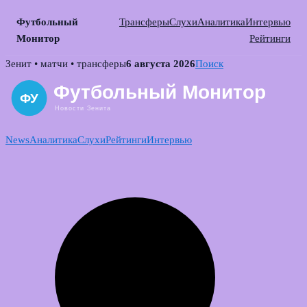
Футбольный
Трансферы
Слухи
Аналитика
Интервью
Монитор
Рейтинги
Skip
Зенит • матчи • трансферы
6 августа 2026
Поиск
to
content
News
Аналитика
Слухи
Рейтинги
Интервью