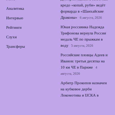
кредо «копай, руби» ведёт
Аналитика
форварда в «Шанхайские
Драконы»
6 августа, 2026
Интервью
Юная россиянка Надежда
Рейтинги
Трифонова вернула России
Слухи
медаль ЧЕ по прыжкам в
воду
5 августа, 2026
Трансферы
Российские пловцы Адеев и
Иванов: третья десятка на
10 км ЧЕ в Париже
4
августа, 2026
Арбитр Прокопов назначен
на кубковое дерби
Локомотива и ЦСКА в
Кубке России
3 августа, 2026
Мария Жовнер выиграла