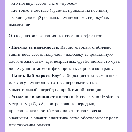
- кто потянул сезон, а кто «просел»
- где тонко в составе (травмы, провалы на позиции)
- какие цели ещё реальны: чемпионство, еврокубки,
выживание
Отсюда несколько типичных весенних эффектов:
-
Премия за надёжность.
Игрок, который стабильно
тащит весь сезон, получает «надбавку за доказанную
состоятельность». Для возрастных футболистов это чуть
ли не лучший момент фиксировать дорогой контракт.
-
Паник‑бай маркет.
Клубы, борющиеся за выживание
или Лигу чемпионов, готовы переплачивать за
моментальный апгрейд на проблемной позиции.
-
Усиление влияния статистики.
К весне sample size по
метрикам (xG, xA, прогрессивные передачи,
прессинг‑активность) становится статистически
значимым, а значит, аналитика легче обосновывает рост
или снижение оценки.