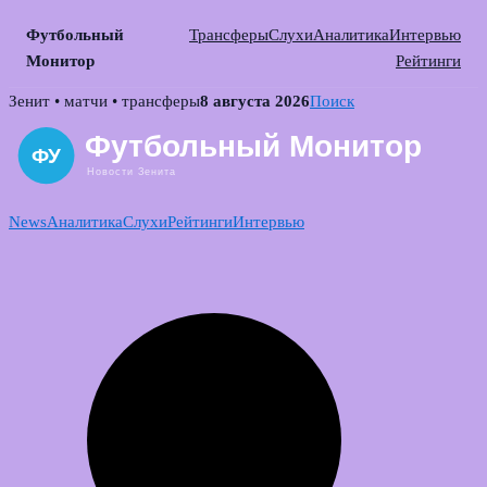
Футбольный
Трансферы
Слухи
Аналитика
Интервью
Монитор
Рейтинги
Skip
Зенит • матчи • трансферы
8 августа 2026
Поиск
to
content
News
Аналитика
Слухи
Рейтинги
Интервью