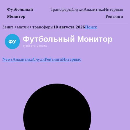
Футбольный
Трансферы
Слухи
Аналитика
Интервью
Монитор
Рейтинги
Skip
Зенит • матчи • трансферы
10 августа 2026
Поиск
to
content
News
Аналитика
Слухи
Рейтинги
Интервью