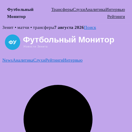
Футбольный
Трансферы
Слухи
Аналитика
Интервью
Монитор
Рейтинги
Skip
Зенит • матчи • трансферы
7 августа 2026
Поиск
to
content
News
Аналитика
Слухи
Рейтинги
Интервью