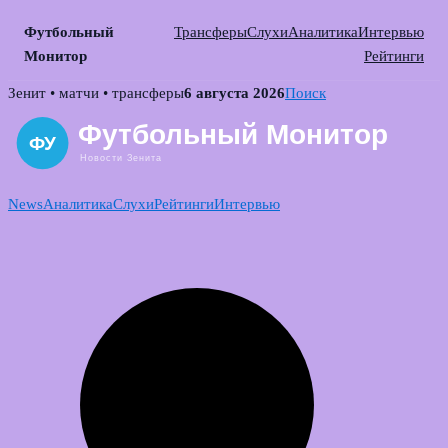
Футбольный
Трансферы
Слухи
Аналитика
Интервью
Монитор
Рейтинги
Skip
Зенит • матчи • трансферы
6 августа 2026
Поиск
to
content
News
Аналитика
Слухи
Рейтинги
Интервью