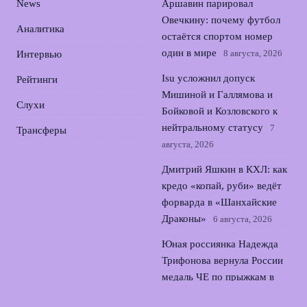
News
Аршавин парировал
Овечкину: почему футбол
Аналитика
остаётся спортом номер
один в мире
8 августа, 2026
Интервью
Isu усложнил допуск
Рейтинги
Мишиной и Галлямова и
Слухи
Бойковой и Козловского к
нейтральному статусу
7
Трансферы
августа, 2026
Дмитрий Яшкин в КХЛ: как
кредо «копай, руби» ведёт
форварда в «Шанхайские
Драконы»
6 августа, 2026
Юная россиянка Надежда
Трифонова вернула России
медаль ЧЕ по прыжкам в
воду
5 августа, 2026