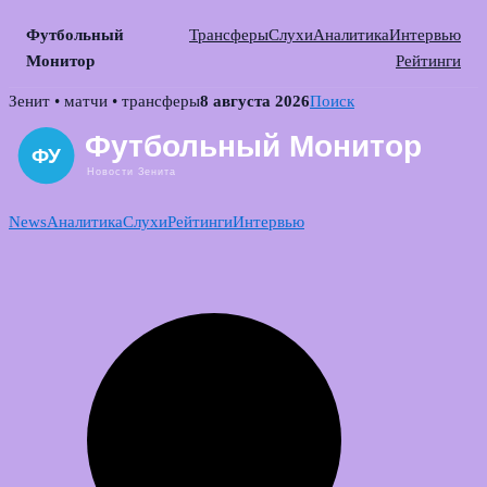
Футбольный
Трансферы
Слухи
Аналитика
Интервью
Монитор
Рейтинги
Skip
Зенит • матчи • трансферы
8 августа 2026
Поиск
to
content
News
Аналитика
Слухи
Рейтинги
Интервью