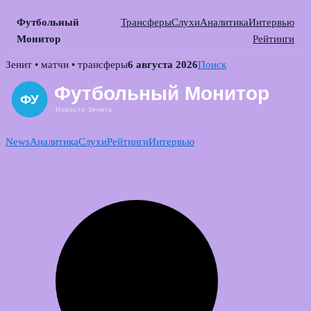
Футбольный
Трансферы
Слухи
Аналитика
Интервью
Монитор
Рейтинги
Skip
Зенит • матчи • трансферы
6 августа 2026
Поиск
to
content
News
Аналитика
Слухи
Рейтинги
Интервью